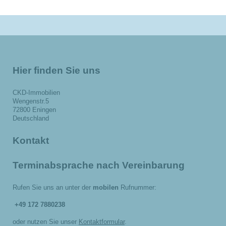
Hier finden Sie uns
CKD-Immobilien
Wengenstr.5
72800 Eningen
Deutschland
Kontakt
Terminabsprache nach Vereinbarung
Rufen Sie uns an unter der
mobilen
Rufnummer:
+49 172 7880238
oder nutzen Sie unser
Kontaktformular
.