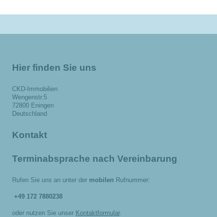
Hier finden Sie uns
CKD-Immobilien
Wengenstr.5
72800 Eningen
Deutschland
Kontakt
Terminabsprache nach Vereinbarung
Rufen Sie uns an unter der
mobilen
Rufnummer:
+49 172 7880238
oder nutzen Sie unser
Kontaktformular
.